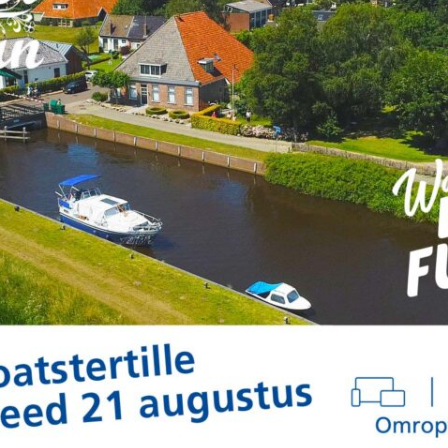
IJSBAAN
FYSIOTHERAPIE
THUISZORG PUNT KOOTSTERTILLE