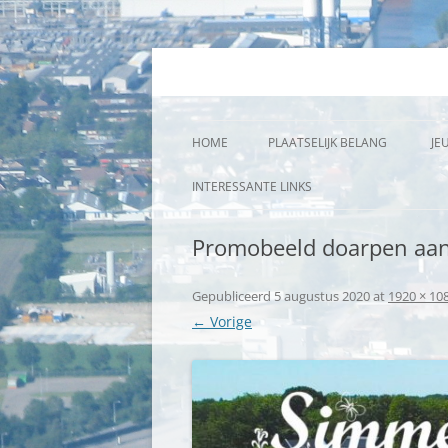
Plaatselijk belang K
HOME
PLAATSELIJK BELANG
JE
BESTUUR
INTERESSANTE LINKS
JIEROERSJOCH | JAARVERSLAGE
Promobeeld doarpen aa
DONATEURS
Gepubliceerd
5 augustus 2020
at
1920 × 10
LEEFBAARHEIDFONDS
← Vorige
LOPENDE ZAKEN/ACTUEEL
CONTACT
LID WORDEN PLAATSELIJK BELA