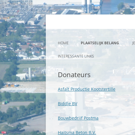
Plaatselijk belang K
HOME
PLAATSELIJK BELANG
J
BESTUUR
INTERESSANTE LINKS
JIEROERSJOCH | JAARVERSLAGE
Donateurs
DONATEURS
Asfalt Productie Kootstertille
LEEFBAARHEIDFONDS
Biddle BV
LOPENDE ZAKEN/ACTUEEL
Bouwbedrijf Postma
CONTACT
LID WORDEN PLAATSELIJK BELA
Haitsma Beton B.V.