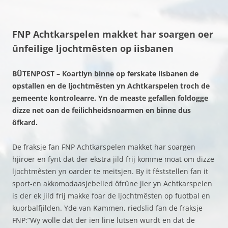
FNP Achtkarspelen makket har soargen oer
ûnfeilige ljochtmêsten op iisbanen
BÛTENPOST – Koartlyn binne op ferskate iisbanen de
opstallen en de ljochtmêsten yn Achtkarspelen troch de
gemeente kontrolearre. Yn de measte gefallen foldogge
dizze net oan de feilichheidsnoarmen en binne dus
ôfkard.
De fraksje fan FNP Achtkarspelen makket har soargen
hjiroer en fynt dat der ekstra jild frij komme moat om dizze
ljochtmêsten yn oarder te meitsjen. By it fêststellen fan it
sport-en akkomodaasjebelied ôfrûne jier yn Achtkarspelen
is der ek jild frij makke foar de ljochtmêsten op fuotbal en
kuorbalfjilden. Yde van Kammen, riedslid fan de fraksje
FNP:”Wy wolle dat der ien line lutsen wurdt en dat de