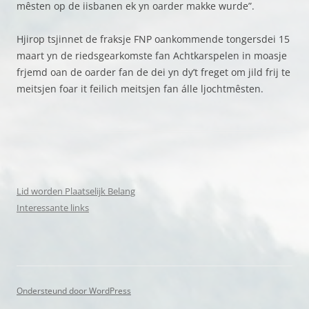
mêsten op de iisbanen ek yn oarder makke wurde”.
Hjirop tsjinnet de fraksje FNP oankommende tongersdei 15
maart yn de riedsgearkomste fan Achtkarspelen in moasje
frjemd oan de oarder fan de dei yn dy’t freget om jild frij te
meitsjen foar it feilich meitsjen fan álle ljochtmêsten.
Lid worden Plaatselijk Belang
Interessante links
Ondersteund door WordPress