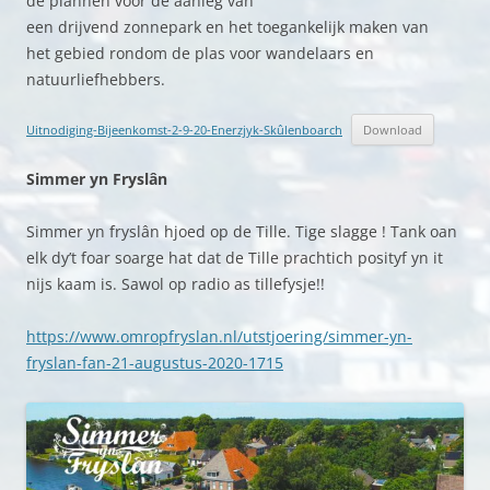
de plannen voor de aanleg van
een drijvend zonnepark en het toegankelijk maken van
het gebied rondom de plas voor wandelaars en
natuurliefhebbers.
Uitnodiging-Bijeenkomst-2-9-20-Enerzjyk-Skûlenboarch
Download
Simmer yn Fryslân
Simmer yn fryslân hjoed op de Tille. Tige slagge ! Tank oan
elk dy’t foar soarge hat dat de Tille prachtich posityf yn it
nijs kaam is. Sawol op radio as tillefysje!!
https://www.omropfryslan.nl/utstjoering/simmer-yn-
fryslan-fan-21-augustus-2020-1715