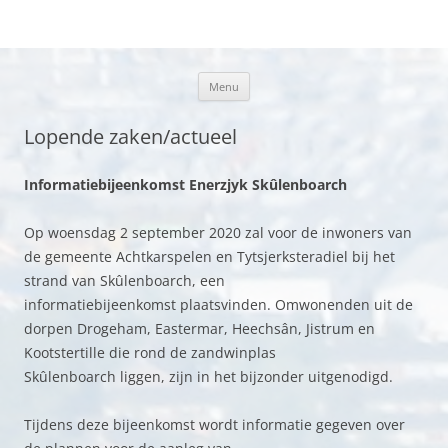
Plaatselijk belang Kootstertille
Ga
Menu
naar
de
inhoud
Lopende zaken/actueel
Informatie
bijeenkomst
Enerzjyk
Sk
û
lenboarch
Op woensdag 2 september 2020 zal voor de inwoners van
de gemeente Achtkarspelen en Tytsjerksteradiel bij het
strand van Skûlenboarch, een
informatiebijeenkomst plaatsvinden. Omwonenden uit de
dorpen Drogeham, Eastermar, Heechsân, Jistrum en
Kootstertille die rond de zandwinplas
Skûlenboarch liggen, zijn in het bijzonder uitgenodigd.
Tijdens deze bijeenkomst wordt informatie gegeven over