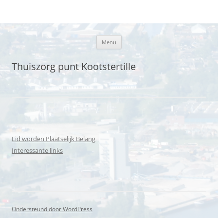
Plaatselijk belang Kootstertille
Ga
Menu
naar
de
inhoud
Thuiszorg punt Kootstertille
Lid worden Plaatselijk Belang
Interessante links
Ondersteund door WordPress